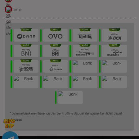
Twitter
* Selama bank maintenance dan bank offline deposit dan penarikan tidak dapat
diproses