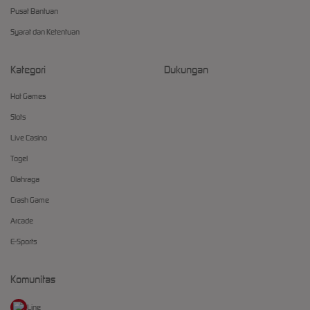
Pusat Bantuan
Syarat dan Ketentuan
Kategori
Dukungan
Hot Games
Slots
Live Casino
Togel
Olahraga
Crash Game
Arcade
E-Sports
Komunitas
Line