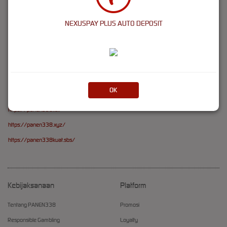
Sejuta Ambisi Dalam Satu
Tempat Bermain
NEXUSPAY PLUS AUTO DEPOSIT
Panen338
jadi link gaming tempat sejuta ambisi ngumpul, adu gaya, dan cari keseruan
dalam satu arena. Pilihan permainannya ramai, tampilannya modern, dan suasananya
bikin niat main sebentar malah betah kelamaan.
https://panen338kuat.lol/
OK
https://panen338aa.com/
https://panen338.lol/
https://panen338.xyz/
https://panen338kuat.sbs/
Kebijaksanaan
Platform
Tentang PANEN338
Promosi
Responsible Gambling
Loyalty