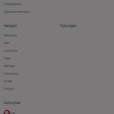
Pusat Bantuan
Syarat dan Ketentuan
Kategori
Dukungan
Hot Games
Slots
Live Casino
Togel
Olahraga
Crash Game
Arcade
E-Sports
Komunitas
Line