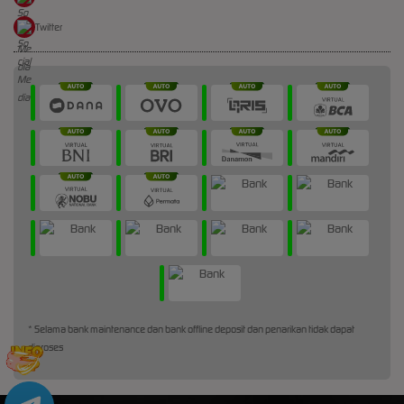
Twitter
* Selama bank maintenance dan bank offline deposit dan penarikan tidak dapat
diproses