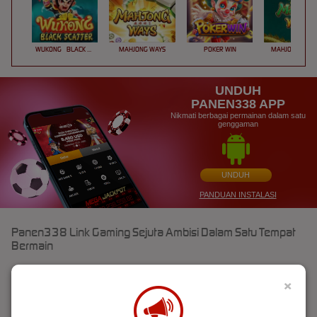
WUKONG - BLACK SCATTER
MAHJONG WAYS
POKER WIN
MAHJONG WAYS
UNDUH
PANEN338 APP
Nikmati berbagai permainan dalam satu
genggaman
UNDUH
PANDUAN INSTALASI
Panen338 Link Gaming Sejuta Ambisi Dalam Satu Tempat
Bermain
×
Panen338 Link Gaming