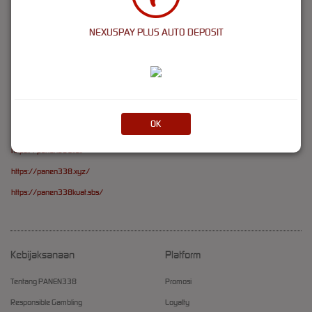
Sejuta Ambisi Dalam Satu
Tempat Bermain
NEXUSPAY PLUS AUTO DEPOSIT
Panen338
jadi link gaming tempat sejuta ambisi ngumpul, adu gaya, dan cari keseruan
dalam satu arena. Pilihan permainannya ramai, tampilannya modern, dan suasananya
bikin niat main sebentar malah betah kelamaan.
https://panen338kuat.lol/
OK
https://panen338aa.com/
https://panen338.lol/
https://panen338.xyz/
https://panen338kuat.sbs/
Kebijaksanaan
Platform
Tentang PANEN338
Promosi
Responsible Gambling
Loyalty