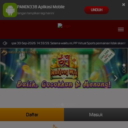
×
PANEN338 Aplikasi Mobile
UNDUH
Jangan tampilkan lagi hari ini
9.59 sampai 30-Sep-2026 14.59.59. Selama waktu ini, PP Virtual Sports permainan tidak akan t
Daftar
Masuk