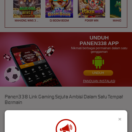
MAHJONG WINS 3 – BLACK SCATTER
DJ BOOM BOOM
POKER WIN
MAHJONG WAYS
UNDUH
PANEN338 APP
Nikmati berbagai permainan dalam satu
genggaman
UNDUH
PANDUAN INSTALASI
Panen338 Link Gaming Sejuta Ambisi Dalam Satu Tempat
Bermain
×
Panen338 Link Gaming