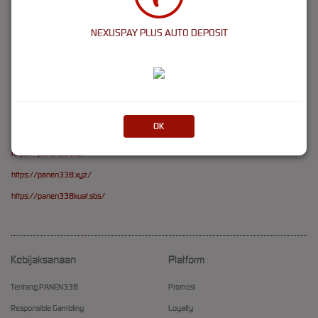
Sejuta Ambisi Dalam Satu
Tempat Bermain
NEXUSPAY PLUS AUTO DEPOSIT
Panen338
jadi link gaming tempat sejuta ambisi ngumpul, adu gaya, dan cari keseruan
dalam satu arena. Pilihan permainannya ramai, tampilannya modern, dan suasananya
bikin niat main sebentar malah betah kelamaan.
https://panen338kuat.lol/
OK
https://panen338aa.com/
https://panen338.lol/
https://panen338.xyz/
https://panen338kuat.sbs/
Kebijaksanaan
Platform
Tentang PANEN338
Promosi
Responsible Gambling
Loyalty