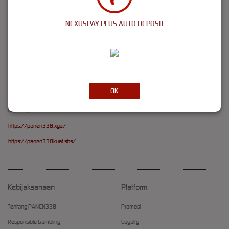
Sejuta Ambisi Dalam Satu
Tempat Bermain
NEXUSPAY PLUS AUTO DEPOSIT
Panen338
jadi link gaming tempat sejuta ambisi ngumpul, adu gaya, dan cari keseruan
dalam satu arena. Pilihan permainannya ramai, tampilannya modern, dan suasananya
bikin niat main sebentar malah betah kelamaan.
https://panen338kuat.lol/
OK
https://panen338aa.com/
https://panen338.lol/
https://panen338.xyz/
https://panen338kuat.sbs/
Kebijaksanaan
Platform
Tentang PANEN338
Promosi
Responsible Gambling
Loyalty