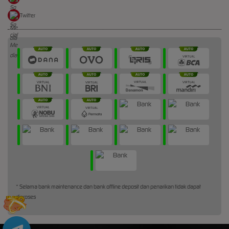
Twitter
* Selama bank maintenance dan bank offline deposit dan penarikan tidak dapat
diproses