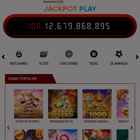
JACKPOT
PLAY
IDR
12,679,860,095
HOT GAMES
SLOTS
LIVE CASINO
TOGEL
OLAHRAGA
CRA
GAME POPULER
GATES OF OLYMPUS POP
TREASURES OF AZTEC
FORTUNE GARUDA 1000
MOCHI MANIA 1