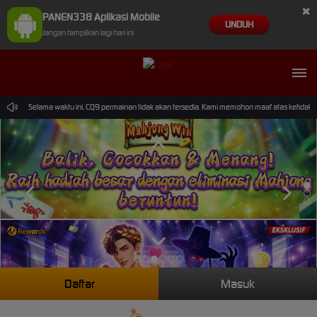
×
PANEN338 Aplikasi Mobile
UNDUH
Jangan tampilkan lagi hari ini
0.00. Selama waktu ini, CQ9 permainan tidak akan tersedia. Kami memohon maaf atas ketidakn
Daftar
Masuk