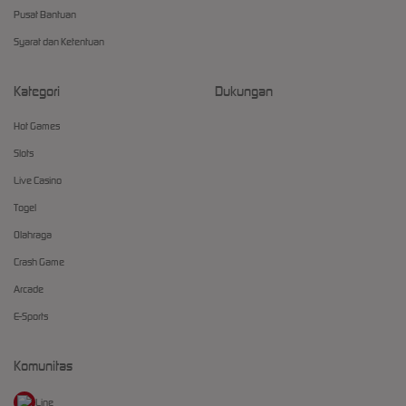
Pusat Bantuan
Syarat dan Ketentuan
Kategori
Dukungan
Hot Games
Slots
Live Casino
Togel
Olahraga
Crash Game
Arcade
E-Sports
Komunitas
Line