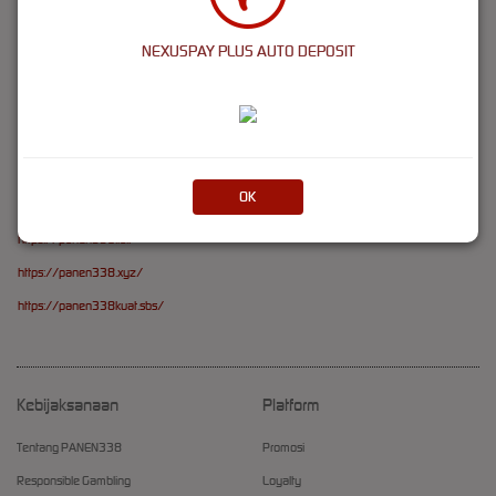
Sejuta Ambisi Dalam Satu
Tempat Bermain
NEXUSPAY PLUS AUTO DEPOSIT
Panen338
jadi link gaming tempat sejuta ambisi ngumpul, adu gaya, dan cari keseruan
dalam satu arena. Pilihan permainannya ramai, tampilannya modern, dan suasananya
bikin niat main sebentar malah betah kelamaan.
https://panen338kuat.lol/
OK
https://panen338aa.com/
https://panen338.lol/
https://panen338.xyz/
https://panen338kuat.sbs/
Kebijaksanaan
Platform
Tentang PANEN338
Promosi
Responsible Gambling
Loyalty