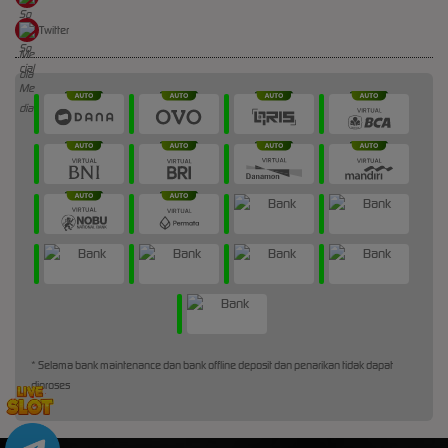
Twitter
* Selama bank maintenance dan bank offline deposit dan penarikan tidak dapat
diproses