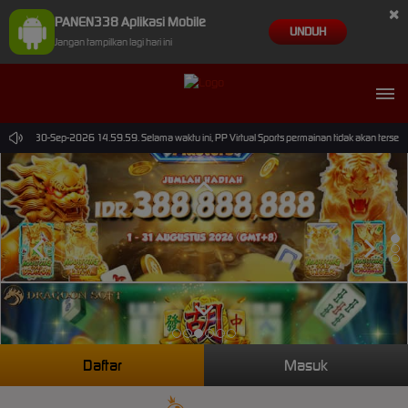
×
PANEN338 Aplikasi Mobile
UNDUH
Jangan tampilkan lagi hari ini
sampai 30-Sep-2026 14.59.59. Selama waktu ini, PP Virtual Sports permainan tidak akan tersed
Daftar
Masuk