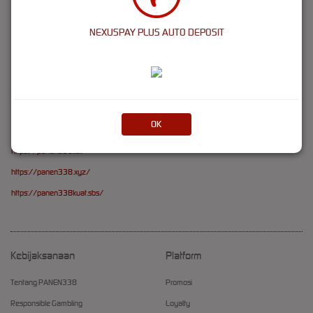
Sejuta Ambisi Dalam Satu
Tempat Bermain
NEXUSPAY PLUS AUTO DEPOSIT
Panen338
jadi link gaming tempat sejuta ambisi ngumpul, adu gaya, dan cari keseruan
dalam satu arena. Pilihan permainannya ramai, tampilannya modern, dan suasananya
bikin niat main sebentar malah betah kelamaan.
https://panen338kuat.lol/
OK
https://panen338aa.com/
https://panen338.lol/
https://panen338.xyz/
https://panen338kuat.sbs/
Kebijaksanaan
Platform
Tentang PANEN338
Promosi
Responsible Gambling
Loyalty