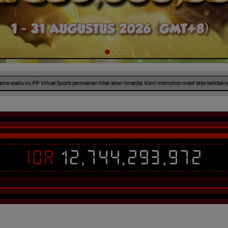
i, PP Virtual Sports permainan tidak akan tersedia. Kami memohon maaf atas ketidaknyamanan y
IDR
12,744,293,972