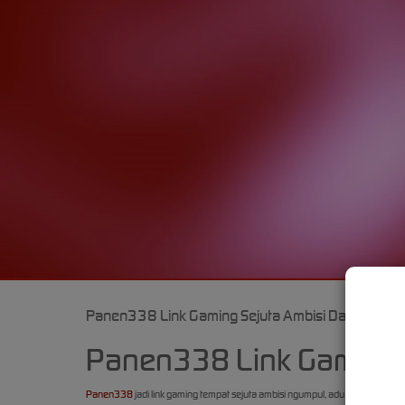
kipli****2
IDR
669,500.00
Starlight Princess™ 1000
pa****8
IDR
658,300.00
Sugar Rush Super Scatter
pa****8
IDR
521,700.00
Sugar Rush Super Scatter
binatar****7
IDR
488,200.00
Gates of Olympus Super
Scatter
jonab****5
IDR
441,600.00
Panen338 Link Gaming Sejuta Ambisi Dalam Satu
Mahjong Wins 3 – Black
Scatter
Panen338 Link Gaming S
Panen338
jadi link gaming tempat sejuta ambisi ngumpul, adu gaya, dan ca