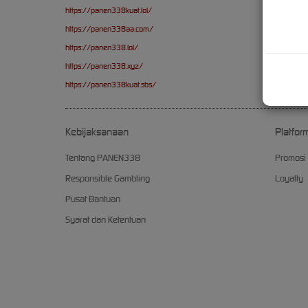
https://panen338kuat.lol/
https://panen338aa.com/
https://panen338.lol/
https://panen338.xyz/
https://panen338kuat.sbs/
Kebijaksanaan
Platfor
Tentang PANEN338
Promosi
Responsible Gambling
Loyalty
Pusat Bantuan
Syarat dan Ketentuan