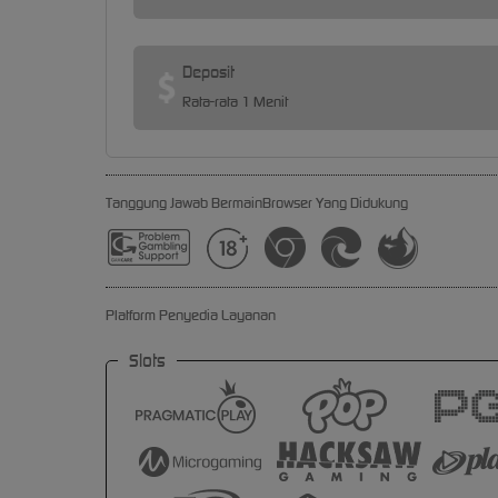
Deposit
Rata-rata 1 Menit
Tanggung Jawab Bermain
Browser Yang Didukung
Platform Penyedia Layanan
Slots