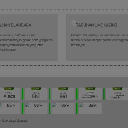
UHAN OLAHRAGA
TARUHAN LIVE KASINO
k Gaming Platform Terbaik
Platform Pilihan bagi perusahaan-perusah
an lebih banyak game, odds yang lebih
terbaik di dunia, dengan pilihan variasi gam
an menyediakan pilihan yang lebih
terbanyak
ntuk pemain.
 tidak dapat diproses