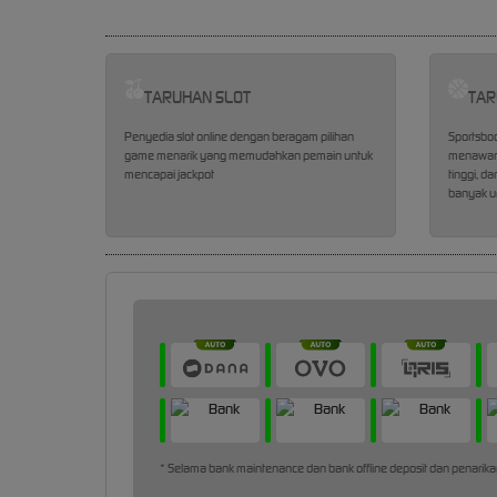
TARUHAN SLOT
TAR
Penyedia slot online dengan beragam pilihan
Sportsboo
game menarik yang memudahkan pemain untuk
menawark
mencapai jackpot
tinggi, d
banyak u
* Selama bank maintenance dan bank offline deposit dan penarikan