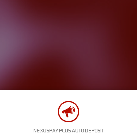
 Tempat Bermain
ejuta Ambisi Dalam Satu Temp
NEXUSPAY PLUS AUTO DEPOSIT
ri keseruan dalam satu arena. Pilihan permainannya ramai, tampilannya modern, dan suasananya b