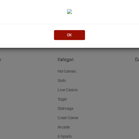
OK
m
Kategori
D
Hot Games
Slots
Live Casino
Togel
Olahraga
Crash Game
Arcade
E-Sports