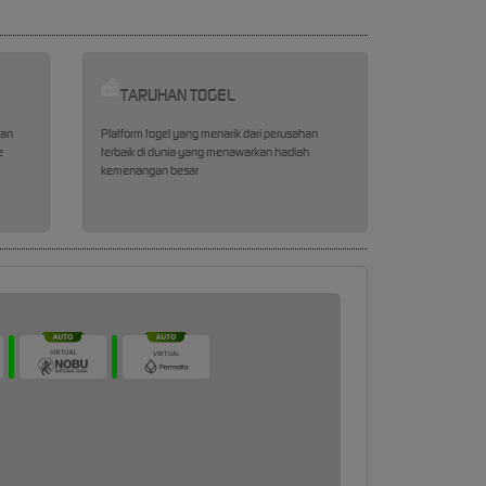
TARUHAN TOGEL
aan
Platform togel yang menarik dari perusahan
e
terbaik di dunia yang menawarkan hadiah
kemenangan besar