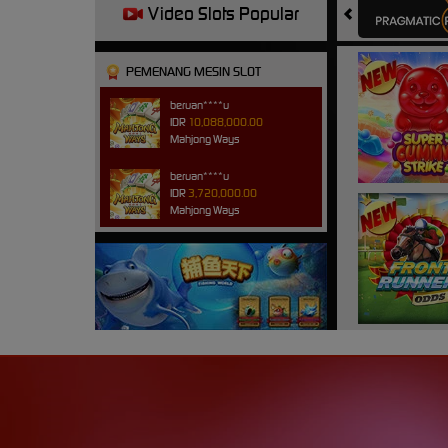
Video Slots Popular
PEMENANG MESIN SLOT
beruan****u
IDR
10,088,000.00
Mahjong Ways
beruan****u
IDR
3,720,000.00
Mahjong Ways
beruan****u
IDR
2,176,000.00
Mahjong Ways
kipli****2
IDR
1,979,000.00
Starlight Princess™ 1000
beruan****u
IDR
1,280,000.00
Mahjong Ways