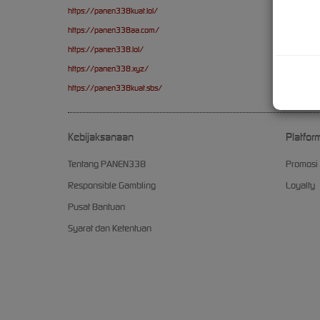
https://panen338kuat.lol/
https://panen338aa.com/
https://panen338.lol/
https://panen338.xyz/
https://panen338kuat.sbs/
Kebijaksanaan
Platfor
Tentang PANEN338
Promosi
Responsible Gambling
Loyalty
Pusat Bantuan
Syarat dan Ketentuan