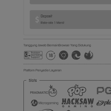
Deposit
Rata-rata 1 Menit
Tanggung Jawab Bermain
Browser Yang Didukung
Platform Penyedia Layanan
Slots