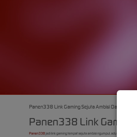
bu****9
IDR
914,000.00
Wild Bandito
bu****9
IDR
848,000.00
Wild Bandito
bu****9
IDR
768,000.00
Wild Bandito
cp****9
IDR
759,200.00
Mahjong Ways
bu****9
IDR
492,000.00
Wild Bandito
Panen338 Link Gaming Sejuta Ambisi Dalam Satu
Panen338 Link Gaming S
Panen338
jadi link gaming tempat sejuta ambisi ngumpul, adu gaya, dan ca