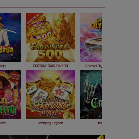
inja
FORTUNE GARUDA 500
Gates of Olympus Roulette
dito
Mahjong Legend
The Crypt