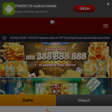
×
PANEN338 Aplikasi Mobile
UNDUH
Jangan tampilkan lagi hari ini
sampai 30-Sep-2026 14.59.59. Selama waktu ini, PP Virtual Sports permainan tidak akan terse
Daftar
Masuk