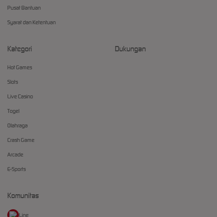
Pusat Bantuan
Syarat dan Ketentuan
Kategori
Dukungan
Hot Games
Slots
Live Casino
Togel
Olahraga
Crash Game
Arcade
E-Sports
Komunitas
Line