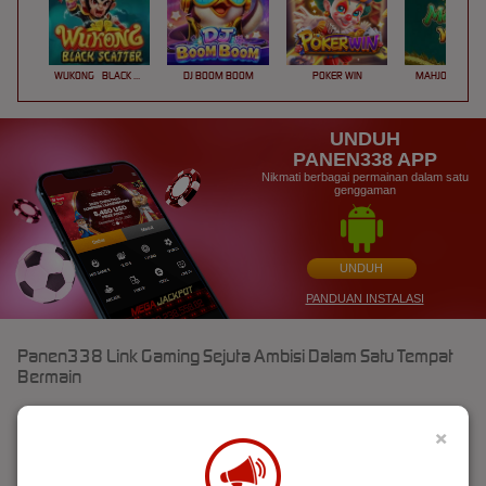
WUKONG - BLACK SCATTER
DJ BOOM BOOM
POKER WIN
MAHJONG WAYS
UNDUH
PANEN338 APP
Nikmati berbagai permainan dalam satu
genggaman
UNDUH
PANDUAN INSTALASI
Panen338 Link Gaming Sejuta Ambisi Dalam Satu Tempat
Bermain
×
Panen338 Link Gaming